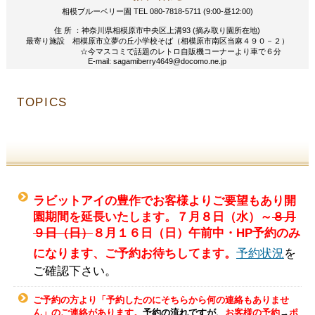
相模ブルーベリー園 TEL 080-7818-5711 (9:00-昼12:00)
住 所 ：神奈川県相模原市中央区上溝93 (摘み取り園所在地)
最寄り施設 相模原市立夢の丘小学校そば（相模原市南区当麻４９０－２）
☆今マスコミで話題のレトロ自販機コーナーより車で６分
E-mail: sagamiberry4649@docomo.ne.jp
TOPICS
ラビットアイの豊作でお客様よりご要望もあり開
園期間を延長いたします。７月８日（水）～
８月
９日（日）
８月１６日（日）午前中・HP予約のみ
になります、ご予約お待ちしてます。
予約状況
を
ご確認下さい。
ご予約の方より「予約したのにそちらから何の連絡もありませ
ん」のご連絡があります。
予約の流れですが、
お客様の予約
→
ポ